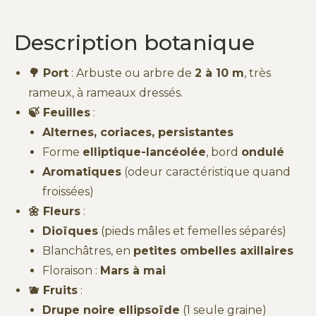
Description botanique
🌳 Port
: Arbuste ou arbre de
2 à 10 m
, très
rameux, à rameaux dressés.
🍃 Feuilles
:
Alternes, coriaces, persistantes
Forme
elliptique-lancéolée
, bord
ondulé
Aromatiques
(odeur caractéristique quand
froissées)
🌼 Fleurs
:
Dioïques
(pieds mâles et femelles séparés)
Blanchâtres, en
petites ombelles axillaires
Floraison :
Mars à mai
🫐 Fruits
:
Drupe noire ellipsoïde
(1 seule graine)