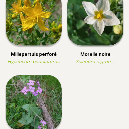
Millepertuis perforé
Morelle noire
Hypericum perforatum…
Solanum nigrum…