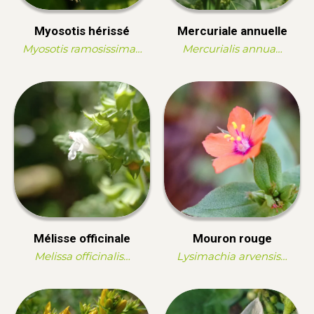
Myosotis hérissé
Mercuriale annuelle
Myosotis ramosissima…
Mercurialis annua…
Mélisse officinale
Mouron rouge
Melissa officinalis…
Lysimachia arvensis…