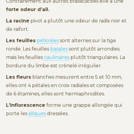
Contrairement aux autres brassicacées elle a une
forte odeur d’ail.
La racine
pivot a plutôt une odeur de radis noir et
de raifort.
Les feuilles
pétiolées
sont alternes sur la tige
ronde. Les feuilles
basales
sont plutôt arrondies
mais les feuilles
caulinaires
plutôt triangulaires. La
bordure du limbe est crénelé irrégulier.
Les fleurs
blanches mesurent entre 5 et 10 mm,
elles ont 4 pétales en croix radiales et composées
de 6 étamines, elles sont hermaphrodites.
L’inflorescence
forme une grappe allongée qui
porte les
siliques
dressées.