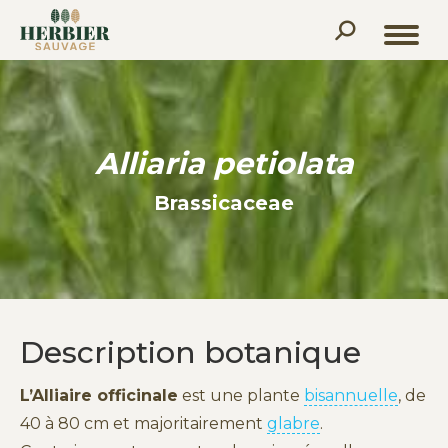
Recherche
:
Alliaria petiolata
Brassicaceae
Description botanique
L’Alliaire officinale
est une plante
bisannuelle
, de
40 à 80 cm et majoritairement
glabre
.