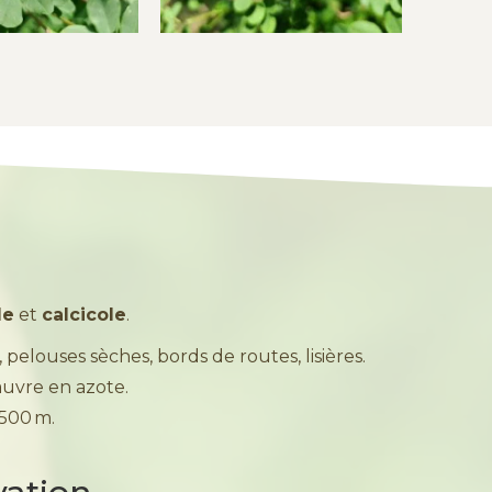
le
et
calcicole
.
s, pelouses sèches, bords de routes, lisières.
pauvre en azote.
 500 m.