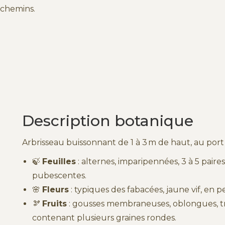
 chemins.
Description botanique
Arbrisseau buissonnant de 1 à 3 m de haut, au port
🍃
Feuilles
: alternes, imparipennées, 3 à 5 paire
pubescentes.
🌸
Fleurs
: typiques des fabacées, jaune vif, en pe
🫘
Fruits
: gousses membraneuses, oblongues, trè
contenant plusieurs graines rondes.