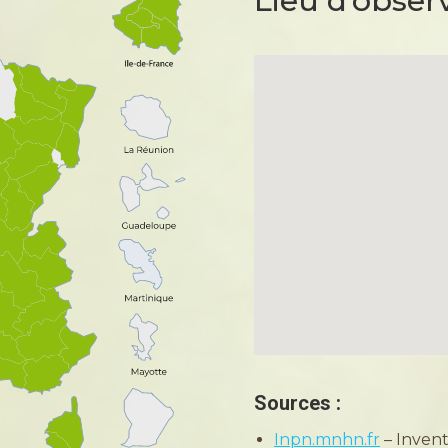
Lieu d’obser
Sources :
Inpn.mnhn.fr
– Invent