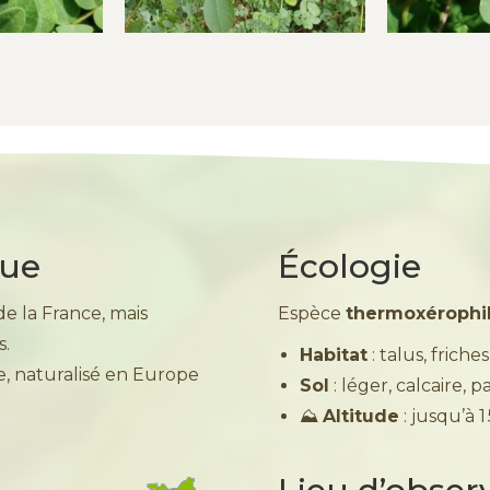
que
Écologie
e la France, mais
Espèce
thermoxérophi
s.
Habitat
: talus, friche
e, naturalisé en Europe
Sol
: léger, calcaire, 
⛰️
Altitude
: jusqu’à 1