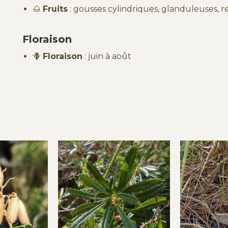
🌰
Fruits
: gousses cylindriques, glanduleuses, r
Floraison
🪻
Floraison
: juin à août