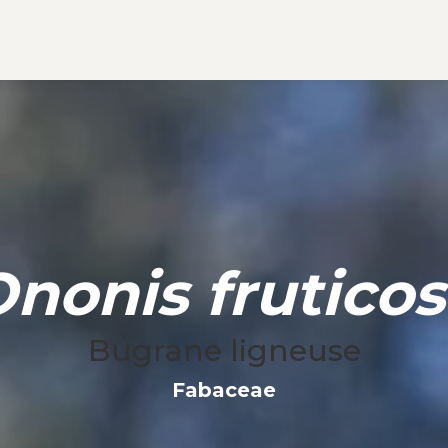
nonis frutico
Bugrane ligneuse
Fabaceae