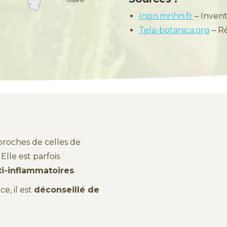
Inpn.mnhn.fr
– Invent
Tela-botanica.org
– R
proches de celles de
lle est parfois
ti-inflammatoires
.
e, il est
déconseillé de