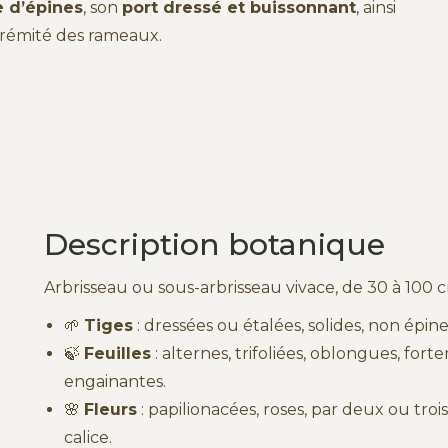
 d’épines
, son
port dressé et buissonnant
, ainsi
trémité des rameaux.
Description botanique
Arbrisseau ou sous-arbrisseau vivace, de 30 à 100 
🌱
Tiges
: dressées ou étalées, solides, non épine
🍃
Feuilles
: alternes, trifoliées, oblongues, fort
engainantes.
🌸
Fleurs
: papilionacées, roses, par deux ou tro
calice.