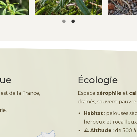
que
Écologie
est de la France,
Espèce
xérophile
et
cal
drainés, souvent pauvres 
ie.
Habitat
: pelouses sèc
herbeux et rocailleux
⛰️
Altitude
: de 500 à