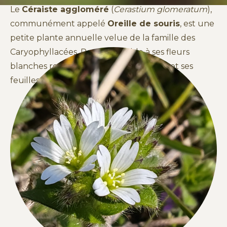
Le
Céraiste aggloméré
(
Cerastium glomeratum
),
communément appelé
Oreille de souris
, est une
petite plante annuelle velue de la famille des
Caryophyllacées. Reconnaissable à ses fleurs
blanches regroupées en cymes denses et ses
feuilles ovales couvertes de poils.