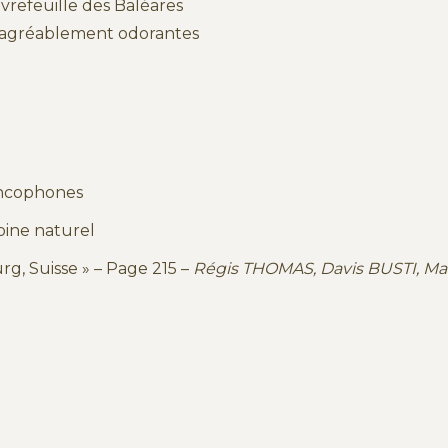
vrefeuille des Baléares
nt agréablement odorantes
ancophones
oine naturel
rg, Suisse » – Page 215 –
Régis THOMAS, Davis BUSTI, M