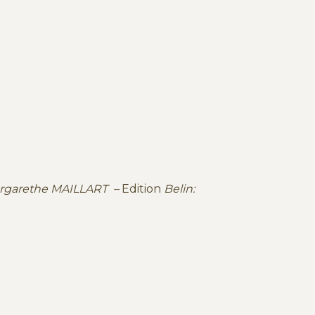
argarethe MAILLART –
Edition
Belin: