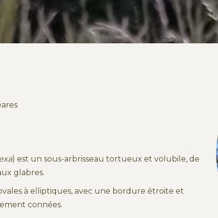
éares
exa
) est un sous-arbrisseau tortueux et volubile, de
aux glabres.
 ovales à elliptiques, avec une bordure étroite et
rgement connées.