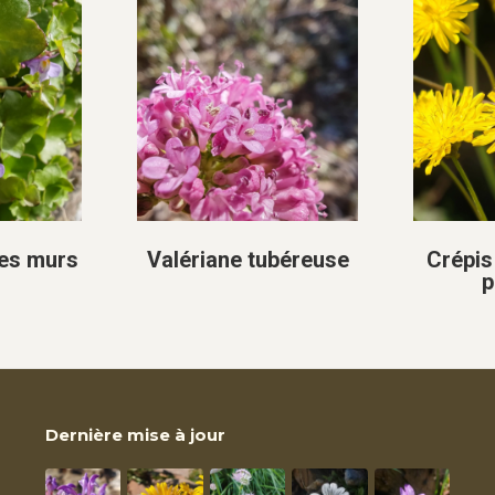
es murs
Valériane tubéreuse
Crépis 
p
Dernière mise à jour