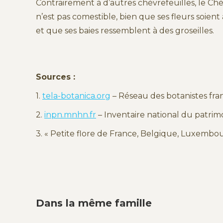
Contrairement à d’autres chèvrefeuilles, le Chè
n’est pas comestible, bien que ses fleurs soie
et que ses baies ressemblent à des groseilles.
Sources :
1.
tela-botanica.org
– Réseau des botanistes fr
2.
inpn.mnhn.fr
– Inventaire national du patrim
3. « Petite flore de France, Belgique, Luxembou
Dans la même famille