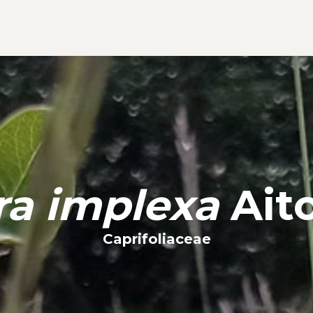
ra implexa
Ait
Caprifoliaceae