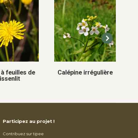
à feuilles de
Calépine irrégulière
issenlit
Participez au projet !
Contribuez sur tipee