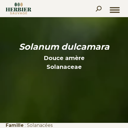
Recherche
:
Solanum dulcamara
Douce amère
Solanaceae
Famille
: Solanacées