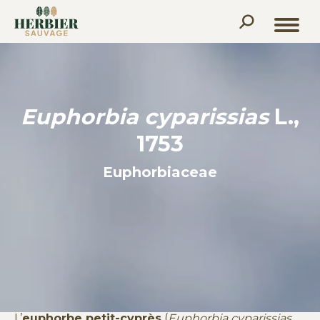
Recherche
:
Euphorbia cyparissias
L.,
1753
Euphorbiaceae
L’
euphorbe petit-cyprès
(
Euphorbia cyparissias