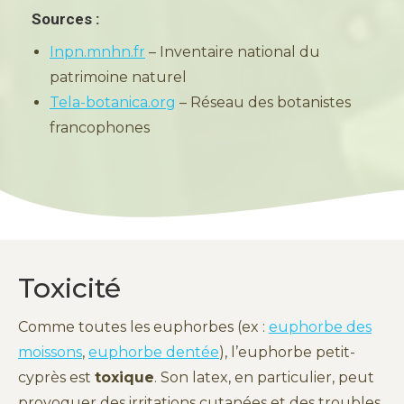
Sources :
Inpn.mnhn.fr
– Inventaire national du
patrimoine naturel
Tela-botanica.org
– Réseau des botanistes
francophones
Toxicité
Comme toutes les euphorbes (ex :
euphorbe des
moissons
,
euphorbe dentée
), l’euphorbe petit-
cyprès est
toxique
. Son latex, en particulier, peut
provoquer des irritations cutanées et des troubles