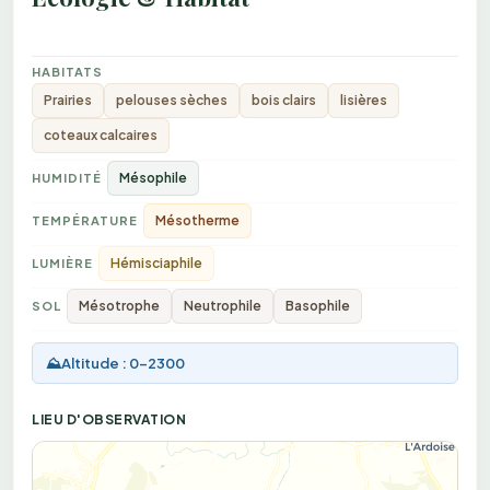
HABITATS
Prairies
pelouses sèches
bois clairs
lisières
coteaux calcaires
Mésophile
HUMIDITÉ
Mésotherme
TEMPÉRATURE
Hémisciaphile
LUMIÈRE
Mésotrophe
Neutrophile
Basophile
SOL
⛰️
Altitude : 0-2300
LIEU D'OBSERVATION