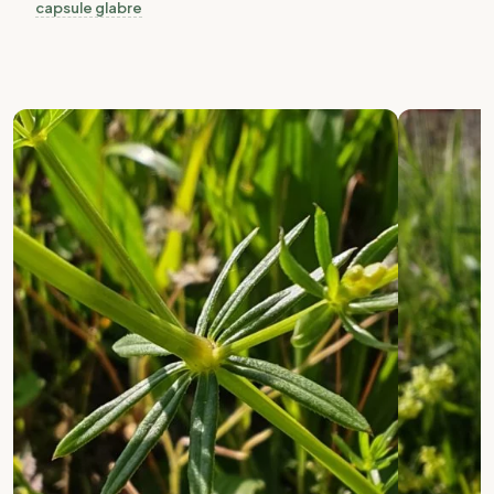
capsule
glabre