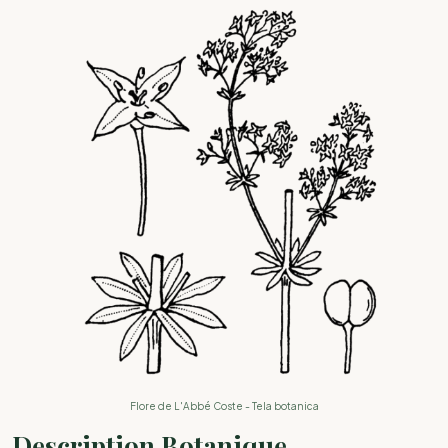
Flore de L'Abbé Coste - Tela botanica
Description Botanique