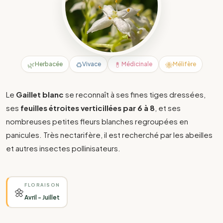
🌿
♻️
💊
🐝
Herbacée
Vivace
Médicinale
Mélifère
Le
Gaillet blanc
se reconnaît à ses fines tiges dressées,
ses
feuilles étroites verticillées par 6 à 8
, et ses
nombreuses petites fleurs blanches regroupées en
panicules. Très nectarifère, il est recherché par les abeilles
et autres insectes pollinisateurs.
FLORAISON
🌼
Avril - Juillet