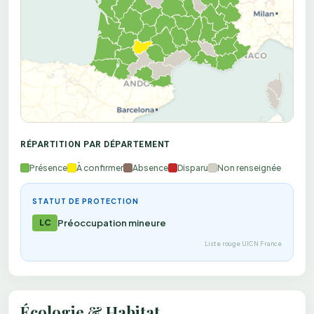
RÉPARTITION PAR DÉPARTEMENT
Présence
À confirmer
Absence
Disparu
Non renseignée
STATUT DE PROTECTION
LC
Préoccupation mineure
Liste rouge UICN France
Écologie & Habitat