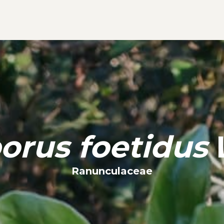
orus foetidus
L
Ranunculaceae