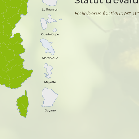
Statut d’éval
Helleborus foetidus
est un