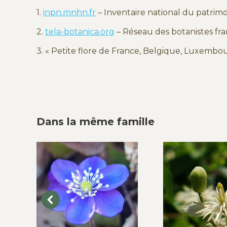
1.
inpn.mnhn.fr
– Inventaire national du patrim
2.
tela-botanica.org
– Réseau des botanistes f
3. « Petite flore de France, Belgique, Luxembou
Dans la même famille