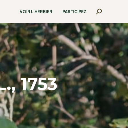
VOIR L’HERBIER
PARTICIPEZ
Recherche
:
., 1753