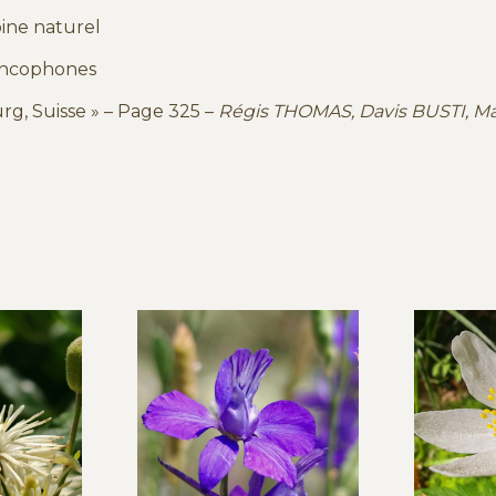
oine naturel
rancophones
rg, Suisse » – Page 325 –
Régis THOMAS, Davis BUSTI, M