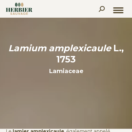
Recherche
:
Lamium amplexicaule
L.,
1753
Lamiaceae
Le
lamier amplexicaule
, également appelé