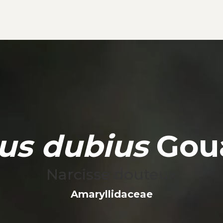
us dubius
Goua
Narcisse douteux
Amaryllidaceae