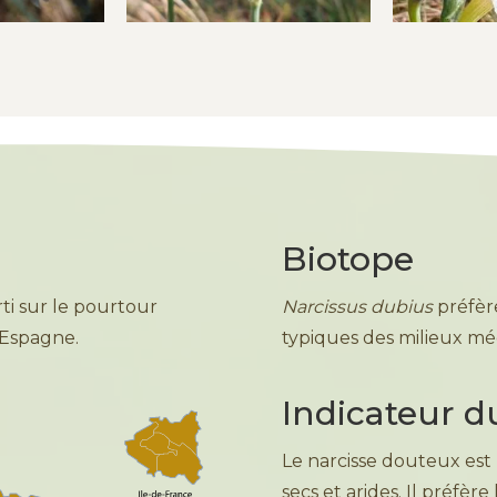
Biotope
ti sur le pourtour
Narcissus dubius
préfère
 Espagne.
typiques des milieux méd
Indicateur du
Le narcisse douteux es
secs et arides. Il préfère