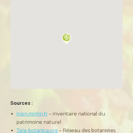
Sources :
Inpn.mnhn.fr
– Inventaire national du
patrimoine naturel
Tela-botanica.org
– Réseau des botanistes