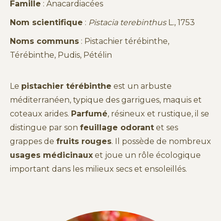
Famille
: Anacardiacées
Nom scientifique
:
Pistacia terebinthus
L., 1753
Noms communs
: Pistachier térébinthe,
Térébinthe, Pudis,
Pétélin
Le
pistachier térébinthe
est un arbuste
méditerranéen, typique des garrigues, maquis et
coteaux arides.
Parfumé
, résineux et rustique, il se
distingue par son
feuillage odorant
et ses
grappes de
fruits rouges
. Il possède de nombreux
usages médicinaux
et joue un rôle écologique
important dans les milieux secs et ensoleillés.