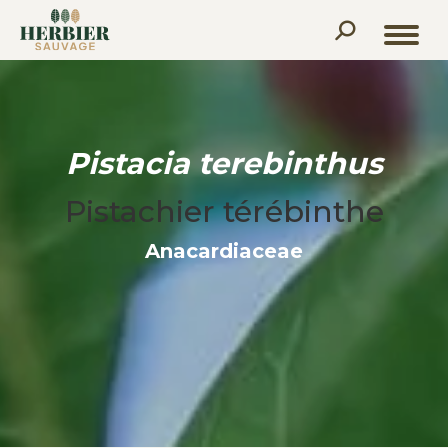
Recherche
:
Pistacia terebinthus
Pistachier térébinthe
Anacardiaceae