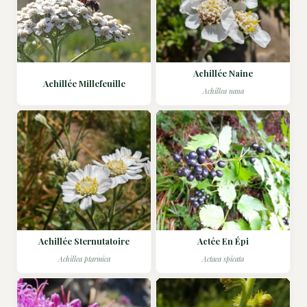
Achillée Naine
Achillée Millefeuille
Achillea nana
Achillée Sternutatoire
Actée En Épi
Achillea ptarmica
Actaea spicata