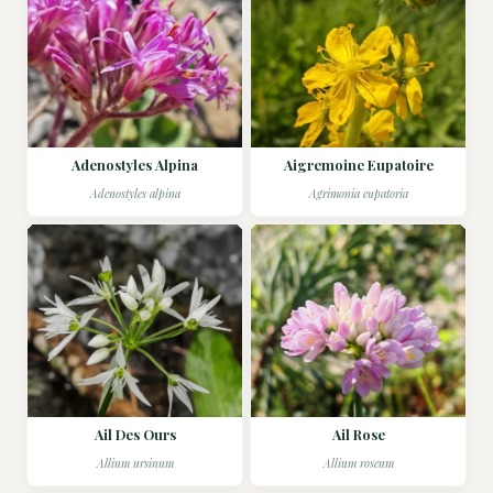
Adenostyles Alpina
Aigremoine Eupatoire
Adenostyles alpina
Agrimonia eupatoria
Ail Des Ours
Ail Rose
Allium ursinum
Allium roseum