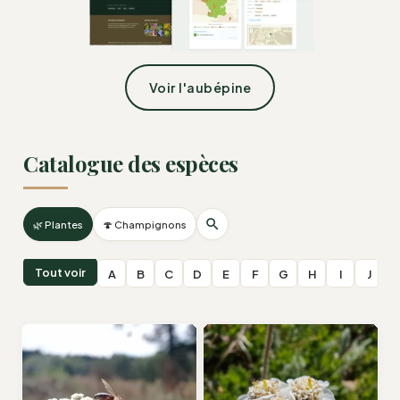
Voir l'aubépine
Catalogue des espèces
🌿 Plantes
🍄 Champignons
Tout voir
A
B
C
D
E
F
G
H
I
J