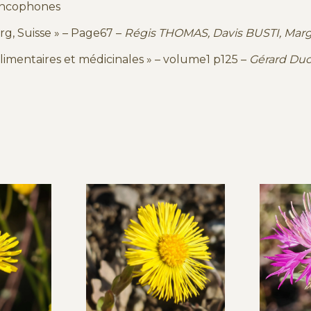
rancophones
rg, Suisse » – Page67 –
Régis THOMAS, Davis BUSTI, Mar
alimentaires et médicinales » – volume1 p125 –
Gérard Duc