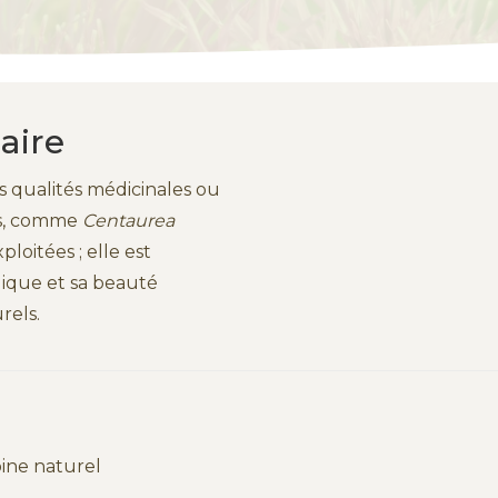
aire
s qualités médicinales ou
es, comme
Centaurea
loitées ; elle est
ique et sa beauté
rels.
oine naturel