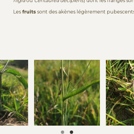
nigra
ou
Centaurea decipiens
) dont les franges son
Les
fruits
sont des akènes légèrement pubescents,