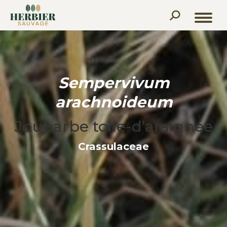
Recherche
:
Sempervivum
arachnoideum
Joubarbe toile-d’araignée
Crassulaceae