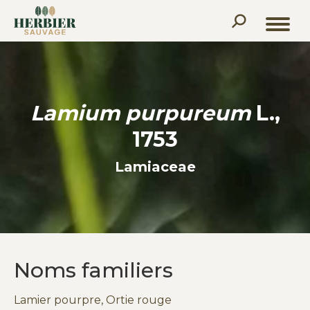
Recherche
:
Lamium purpureum
L.,
1753
Lamiaceae
Noms familiers
Lamier pourpre, Ortie rouge