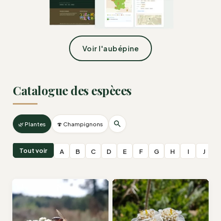
Voir l'aubépine
Catalogue des espèces
🌿 Plantes
🍄 Champignons
Tout voir
A
B
C
D
E
F
G
H
I
J