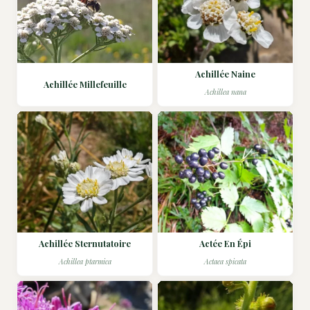
Achillée Naine
Achillée Millefeuille
Achillea nana
Achillée Sternutatoire
Actée En Épi
Achillea ptarmica
Actaea spicata