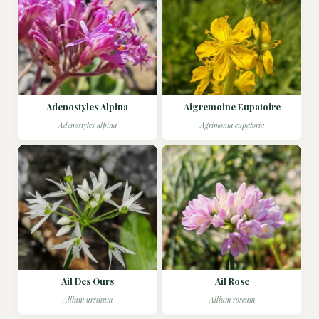
Adenostyles Alpina
Aigremoine Eupatoire
Adenostyles alpina
Agrimonia eupatoria
Ail Des Ours
Ail Rose
Allium ursinum
Allium roseum